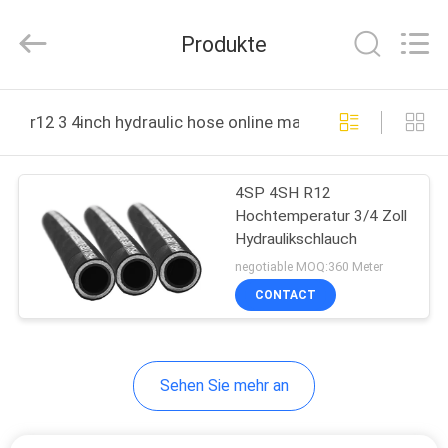
Plastic
Technology
(Hebei)
Produkte
Co.,
Ltd.
All
Rights
HAUS
Reserved.
Developed
r12 3 4inch hydraulic hose online manufacture
by
ECER
PRODUKTE
4SP 4SH R12
Hochtemperatur 3/4 Zoll
ÜBER
Hydraulikschlauch
UNS
negotiable MOQ:360 Meter
CONTACT
FABRIK-
AUSFLUG
Sehen Sie mehr an
QUALITÄTSKONTROLLE