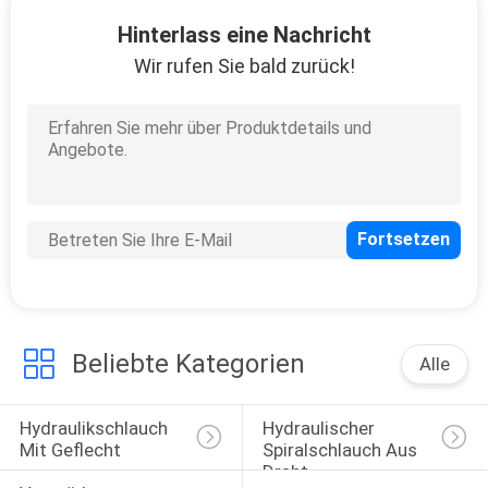
Hinterlass eine Nachricht
TRETEN
Wir rufen Sie bald zurück!
SIE
MIT
UNS
IN
VERBINDUNG
NACHRICHTEN
Beliebte Kategorien
Alle
FORDERN
SIE
Hydraulikschlauch 
Hydraulischer 
EIN
Mit Geflecht
Spiralschlauch Aus 
Draht
ZITAT