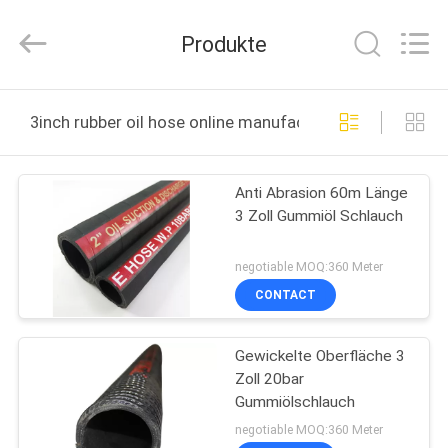
Technology
(Hebei)
Co.,
Produkte
Ltd.
All
Rights
Reserved.
HAUS
Developed
by
3inch rubber oil hose online manufacture
ECER
PRODUKTE
Anti Abrasion 60m Länge
3 Zoll Gummiöl Schlauch
ÜBER
UNS
negotiable MOQ:360 Meter
CONTACT
FABRIK-
Gewickelte Oberfläche 3
AUSFLUG
Zoll 20bar
Gummiölschlauch
QUALITÄTSKONTROLLE
negotiable MOQ:360 Meter