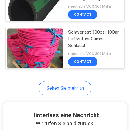
negotiable MOQ:360 Meter
CONTACT
SITEMAP
Schwerlast 300psi 10Bar
PRIVACY
Luftzufuhr Gummi
POLICY
Schlauch
negotiable MOQ:360 Meter
CONTACT
Sehen Sie mehr an
Hinterlass eine Nachricht
Wir rufen Sie bald zurück!