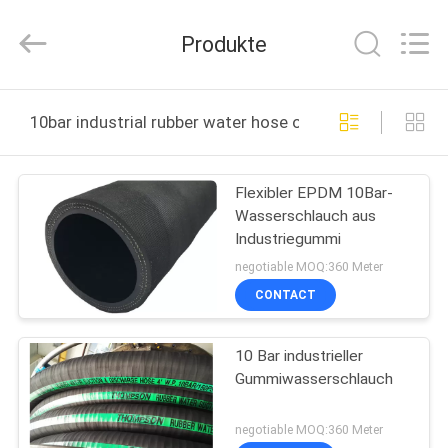
Plastic
Technology
(Hebei)
Produkte
Co.,
Ltd.
All
Rights
HAUS
Reserved.
Developed
10bar industrial rubber water hose online manufacture
by
ECER
PRODUKTE
Flexibler EPDM 10Bar-
Wasserschlauch aus
ÜBER
Industriegummi
UNS
negotiable MOQ:360 Meter
CONTACT
FABRIK-
10 Bar industrieller
AUSFLUG
Gummiwasserschlauch
QUALITÄTSKONTROLLE
negotiable MOQ:360 Meter