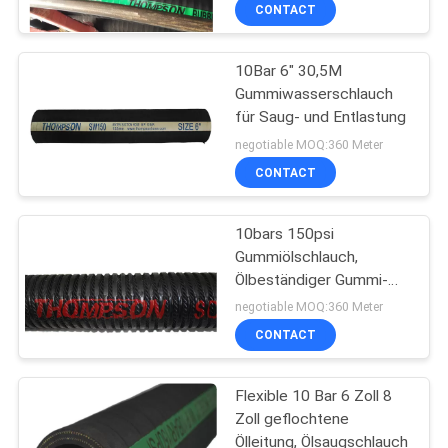
CONTACT
TRETEN
10Bar 6" 30,5M
SIE
Gummiwasserschlauch
MIT
für Saug- und Entlastung
UNS
negotiable MOQ:360 Meter
IN
CONTACT
VERBINDUNG
10bars 150psi
Gummiölschlauch,
NACHRICHTEN
Ölbeständiger Gummi-
Schlauch
negotiable MOQ:360 Meter
FORDERN
CONTACT
SIE
Flexible 10 Bar 6 Zoll 8
EIN
Zoll geflochtene
ZITAT
Ölleitung, Ölsaugschlauch