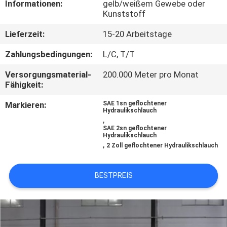
Informationen:
gelb/weißem Gewebe oder
Kunststoff
TRETEN
Lieferzeit:
15-20 Arbeitstage
SIE
MIT
Zahlungsbedingungen:
L/C, T/T
UNS
Versorgungsmaterial-
200.000 Meter pro Monat
Fähigkeit:
IN
Markieren:
SAE 1sn geflochtener
VERBINDUNG
Hydraulikschlauch
,
SAE 2sn geflochtener
Hydraulikschlauch
NACHRICHTEN
,
2 Zoll geflochtener Hydraulikschlauch
FORDERN
BESTPREIS
SIE
EIN
ZITAT