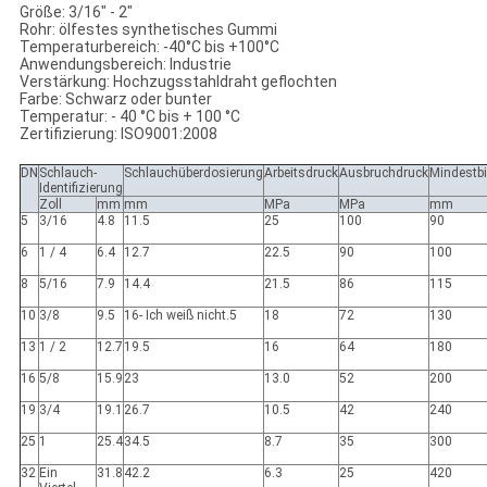
Größe: 3/16" - 2"
Rohr: ölfestes synthetisches Gummi
Temperaturbereich: -40°C bis +100°C
Anwendungsbereich: Industrie
Verstärkung: Hochzugsstahldraht geflochten
Farbe: Schwarz oder bunter
Temperatur: - 40 °C bis + 100 °C
Zertifizierung: ISO9001:2008
DN
Schlauch-
Schlauchüberdosierung
Arbeitsdruck
Ausbruchdruck
Mindestb
Identifizierung
Zoll
mm
mm
MPa
MPa
mm
5
3/16
4.8
11.5
25
100
90
6
1 / 4
6.4
12.7
22.5
90
100
8
5/16
7.9
14.4
21.5
86
115
10
3/8
9.5
16- Ich weiß nicht.5
18
72
130
13
1 / 2
12.7
19.5
16
64
180
16
5/8
15.9
23
13.0
52
200
19
3/4
19.1
26.7
10.5
42
240
25
1
25.4
34.5
8.7
35
300
32
Ein
31.8
42.2
6.3
25
420