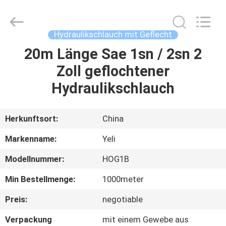
Schlauch
Supplier.
Copyright
©
2021
Hydraulikschlauch mit Geflecht
-
2025
Chenbo
20m Länge Sae 1sn / 2sn 2
HAUS
Rubber
and
Zoll geflochtener
Plastic
Technology
(Hebei)
PRODUKTE
Hydraulikschlauch
Co.,
Ltd.
All
Rights
Reserved.
ÜBER
Herkunftsort:
China
Developed
by
UNS
ECER
Markenname:
Yeli
Modellnummer:
HOG1B
FABRIK-
Min Bestellmenge:
1000meter
AUSFLUG
Preis:
negotiable
QUALITÄTSKONTROLLE
Verpackung
mit einem Gewebe aus