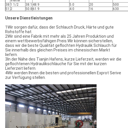
Viertel
38
1 1/2
38.1
48.9
5.0
20
500
51
2
50.8
61.9
4.0
16
630
Unsere Dienstleistungen
1Wir sorgen dafür, dass der Schlauch Druck, Härte und gute
Rohstoffe hat.
2Wir sind eine Fabrik mit mehr als 25 Jahren Produktion und
einem wettbewerbsfähigen Preis.Wir können sicherstellen,
dass wir die beste Qualität geflochten Hydraulik Schlauch für
Sie innerhalb des gleichen Preises im chinesischen Markt
liefern.
3In der Nähe des Tianjin Hafens, kurze Lieferzeit, werden wir die
geflochtenen Hydraulikschläuche für Sie mit der kurzen
Lieferzeit liefern.
4Wir werden Ihnen die besten und professionellen Exprot Serive
zur Verfügung stellen.