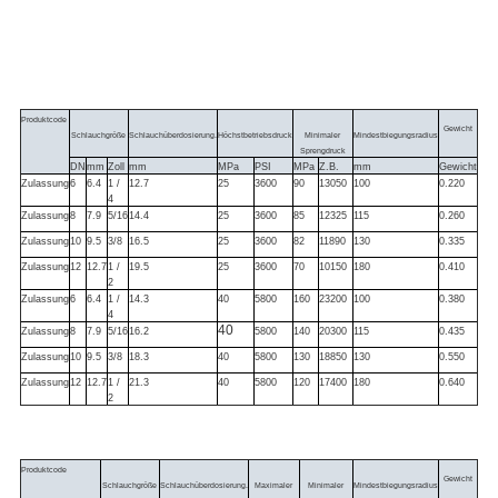
Produktcode
Gewicht
Schlauchgröße
Schlauchüberdosierung.
Höchstbetriebsdruck
Minimaler
Mindestbiegungsradius
Sprengdruck
DN
mm
Zoll
mm
MPa
PSI
MPa
Z.B.
mm
Gewicht
Zulassung
6
6.4
1 /
12.7
25
3600
90
13050
100
0.220
4
Zulassung
8
7.9
5/16
14.4
25
3600
85
12325
115
0.260
Zulassung
10
9.5
3/8
16.5
25
3600
82
11890
130
0.335
Zulassung
12
12.7
1 /
19.5
25
3600
70
10150
180
0.410
2
Zulassung
6
6.4
1 /
14.3
40
5800
160
23200
100
0.380
4
40
Zulassung
8
7.9
5/16
16.2
5800
140
20300
115
0.435
Zulassung
10
9.5
3/8
18.3
40
5800
130
18850
130
0.550
Zulassung
12
12.7
1 /
21.3
40
5800
120
17400
180
0.640
2
Produktcode
Gewicht
Schlauchgröße
Schlauchüberdosierung.
Maximaler
Minimaler
Mindestbiegungsradius