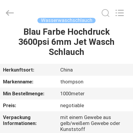
Leistungswaschverlängerungsschlauch
Fournisseur.
Copyright
©
2021
Wasserwaschschlauch
-
2025
Chenbo
Blau Farbe Hochdruck
HAUS
Rubber
and
3600psi 6mm Jet Wasch
Plastic
Technology
(Hebei)
PRODUKTE
Schlauch
Co.,
Ltd.
All
Rights
Reserved.
ÜBER
Herkunftsort:
China
Developed
by
UNS
ECER
Markenname:
thompson
Min Bestellmenge:
1000meter
FABRIK-
Preis:
negotiable
AUSFLUG
Verpackung
mit einem Gewebe aus
Informationen:
gelb/weißem Gewebe oder
QUALITÄTSKONTROLLE
Kunststoff