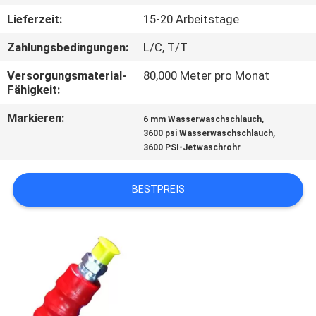
Lieferzeit:
15-20 Arbeitstage
TRETEN
Zahlungsbedingungen:
L/C, T/T
SIE
MIT
Versorgungsmaterial-
80,000 Meter pro Monat
Fähigkeit:
UNS
Markieren:
,
6 mm Wasserwaschschlauch
IN
,
3600 psi Wasserwaschschlauch
VERBINDUNG
3600 PSI-Jetwaschrohr
BESTPREIS
NACHRICHTEN
FORDERN
SIE
EIN
ZITAT