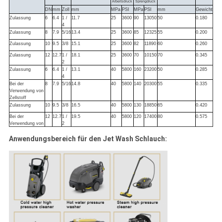
Arbeitsdruck
Sprengdruck
DN
mm
Zoll
mm
MPa
PSI
MPa
PSI
mm
Gewicht
Zulassung
6
6.4
1 /
11.7
25
3600
90
13050
50
0.180
4
Zulassung
8
7.9
5/16
13.4
25
3600
85
12325
55
0.200
Zulassung
10
9.5
3/8
15.1
25
3600
82
11890
60
0.260
Zulassung
12
12.7
1 /
18.1
25
3600
70
10150
70
0.345
2
Zulassung
6
6.4
1 /
13.1
40
5800
160
23200
50
0.285
4
Bei der
8
7.9
5/16
14.8
40
5800
140
20300
55
0.335
Verwendung von
Zellstoff
Zulassung
10
9.5
3/8
16.5
40
5800
130
18850
65
0.420
Bei der
12
12.7
1 /
19.5
40
5800
120
17400
80
0.575
Verwendung von
2
Anwendungsbereich für den Jet Wash Schlauch: